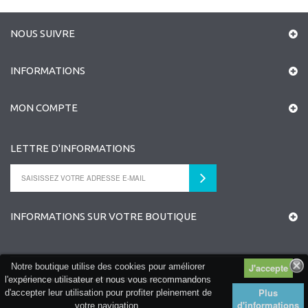
NOUS SUIVRE
INFORMATIONS
MON COMPTE
LETTRE D'INFORMATIONS
INFORMATIONS SUR VOTRE BOUTIQUE
Notre boutique utilise des cookies pour améliorer
l'expérience utilisateur et nous vous recommandons
©
2026
Un site e-commerce
PrestaShop
par
ITIS Commerce
Plus
d'accepter leur utilisation pour profiter pleinement de
d'informations
votre navigation.