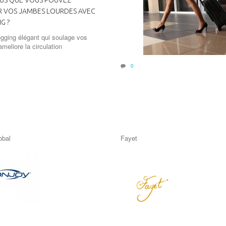
 VOS JAMBES LOURDES AVEC
G ?
egging élégant qui soulage vos
meliore la circulation
0
obal
Fayet