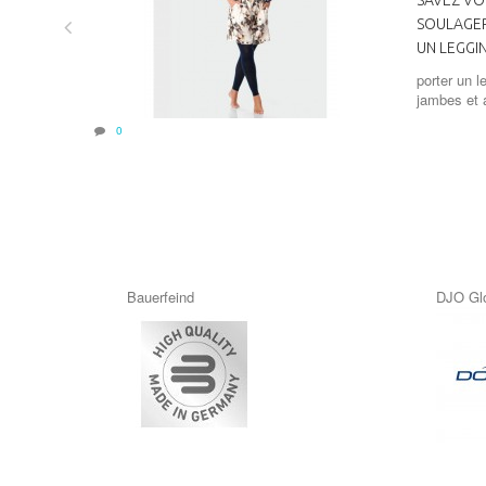
SOULAGER
UN LEGGIN
porter un l
jambes et a
0
Bauerfeind
DJO Gl