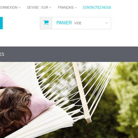
CONNEXION
DEVISE :
EUR
FRANÇAIS
CONTACTEZ-NOUS
PANIER
VIDE
ES