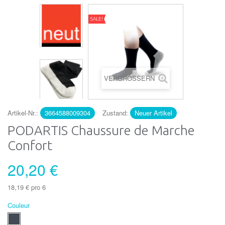
SALE!
VERGRÖSSERN
Artikel-Nr.:
3664588009304
Zustand:
Neuer Artikel
PODARTIS Chaussure de Marche
Confort
20,20 €
18,19 €
pro 6
Couleur